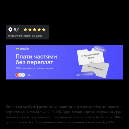
Сайт носит сугубо информационный характер и не является публичной офертой,
определяемой Статьей 437 (2) ГК РФ. Apple, логотип Apple и изображения Apple
являются зарегистрированными товарными знаками компании Apple Inc. в США и
других странах. App Store является знаком обслуживания компании Apple Inc.