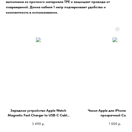
выполнена из прочного материала TPE и защищает провода от
повреждений. Длина кабеля 1 метр подчеркивает удобство и
компактность в использовании.
Зарядное устройство Apple Watch
Чехол Apple для iPhone Ma
Magnetic Fast Charger to USB-C Cable
прозрачный Copy
1м
3 490
р.
1 000
р.