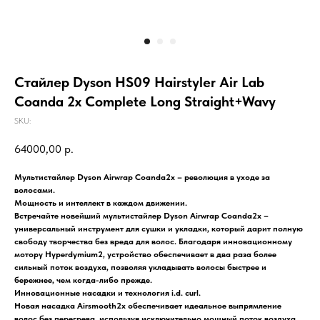
Стайлер Dyson HS09 Hairstyler Air Lab
Coanda 2x Complete Long Straight+Wavy
SKU:
64000,00
р.
Мультистайлер Dyson Airwrap Coanda2x – революция в уходе за
волосами.
Мощность и интеллект в каждом движении.
Встречайте новейший мультистайлер Dyson Airwrap Coanda2x –
универсальный инструмент для сушки и укладки, который дарит полную
свободу творчества без вреда для волос. Благодаря инновационному
мотору Hyperdymium2, устройство обеспечивает в два раза более
сильный поток воздуха, позволяя укладывать волосы быстрее и
бережнее, чем когда-либо прежде.
Инновационные насадки и технология i.d. curl.
Новая насадка Airsmooth2x обеспечивает идеальное выпрямление
волос без перегрева, используя исключительно мощный поток воздуха.