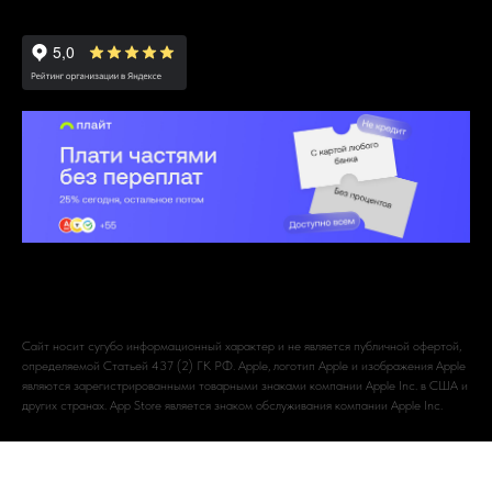
Сайт носит сугубо информационный характер и не является публичной офертой,
определяемой Статьей 437 (2) ГК РФ. Apple, логотип Apple и изображения Apple
являются зарегистрированными товарными знаками компании Apple Inc. в США и
других странах. App Store является знаком обслуживания компании Apple Inc.