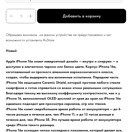
Добавить в корзину
Обращаем внимание , на данном устройстве не предустановлено и нет
возможности установить RuStore.
Новый
Apple iPhone 16e имеет невероятный дизайн — внутри и снаружи — и
доступен в элегантном черном или белом цвете. Корпус iPhone 16e,
изготовленный из прочного алюминия аэрокосмического класса,
создан, чтобы выдержать все жизненные испытания. Передняя часть
iPhone 16e защищена Ceramic Shield, который прочнее любого стекла
смартфона и готов справиться со всеми этими реальными ситуациями.
Благодаря такому же высокому коэффициенту контрастности, как и у
iPhone 16, великолепный OLED-дисплей от края до края на iPhone 16e
идеально подходит для просмотра сериалов, игр или чтения.
iPhone 16e имеет сверхбольшое время работы от аккумулятора — до 6
часов дольше в течение дня, чем iPhone 11, и до 12 часов дольше в
течение дня, чем iPhone SE. Это лучшее время работы от аккумулятора
среди iPhone такого размера.
iPhone 16e оснащен чипом последнего поколения, который делает все,