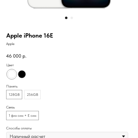
Apple iPhone 16E
Apple
46 000
р.
Цвет
Память
128GB
256GB
Связь
1 физ сим + Е сим
Способы оплаты