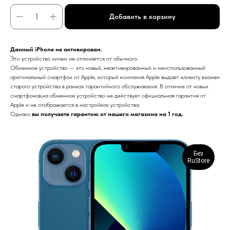
Добавить в корзину
Данный iPhone не активирован.
Это устройство ничем не отличается от обычного.
Обменное устройство — это новый, неактивированный и неиспользованный
оригинальный смартфон от Apple, который компания Apple выдает клиенту взамен
старого устройства в рамках гарантийного обслуживания. В отличие от новых
смартфонов,на обменное устройство не действует официальная гарантия от
Apple и не отображается в настройках устройства.
Однако
вы получаете гарантию от нашего магазина на 1 год.
Без
RuStore