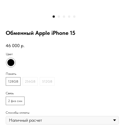
Обменный Apple iPhone 15
46 000
р.
Цвет
Память
128GB
256GB
512GB
Связь
2 физ сим
Способы оплаты