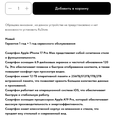
Добавить в корзину
Обращаем внимание , на данном устройстве не предустановлено и нет
возможности установить RuStore.
Новый
Гарантия 1 год + 1 год сервисного обслуживания
Смартфон Apple iPhone 17 Pro Max представляет собой сочетание стиля
и функциональности.
Смартфон оснащен 6.9-дюймовым экраном и частотой обновления 120
Гц. Это обеспечивает плавное и быстрое отображение контента, а также
повышает комфорт при просмотре видео.
Смартфон имеет 12 ГБ оперативной памяти и 256ГБ/512ГБ/1TБ/2TБ
встроенной памяти, что позволяет хранить большое количество данных
и приложений.
Смартфон работает на операционной системе iOS, что обеспечивает
быструю и стабильную работу.
Смартфон оснащен процессором Apple A19 Pro, который обеспечивает
высокую производительность и энергоэффективность.
Смартфон имеет классический корпус из алюминия и стекла, что
придает ему стильный и современный вид.