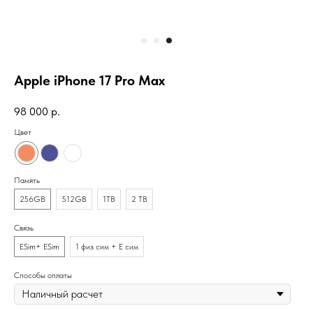
Apple iPhone 17 Pro Max
98 000
р.
Цвет
Память
256GB
512GB
1TB
2 TB
Связь
ESim+ ESim
1 физ сим + Е сим
Способы оплаты