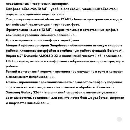
повседневных и творческих сценариях.
Телефото-объектив 10 МП - удобно для съемки удаленных объектов и
портретов с приятной перспективой.
Ультраширокоугольный объектив 12 МП - больше пространства в кадре
для пейзажей, архитектуры и групповых фото.
Фронтальная камера 12 МП - выразительные и естественные селфи, в
том числе в условиях сложного освещения.
Производительность и комфорт каждый день
Мощный процессор серии Snapdragon обеспечивает высокую скорость
работы, плавность интерфейса и стабильную работу функций Galaxy AI.
Экран 6,7" Dynamic AMOLED 2X с адаптивной частотой обновления до
120 Гц - яркое, плавное и комфортное изображение для просмотра, игр и
работы.
Тонкий и элегантный корпус - премиальное ощущение в руке и комфорт
в ежедневном использовании.
Оптимизированная производительность помогает смартфону уверенно
справляться с многозадачностью, съемкой и обработкой контента.
Samsung Galaxy S26+ - это стильный смартфон с интеллектуальными
возможностями, созданный для тех, кто хочет больше удобства, скорости
и творчества каждый день.