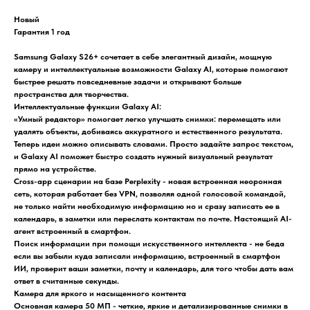
Новый
Гарантия 1 год
Samsung Galaxy S26+ сочетает в себе элегантный дизайн, мощную
камеру и интеллектуальные возможности Galaxy AI, которые помогают
быстрее решать повседневные задачи и открывают больше
пространства для творчества.
Интеллектуальные функции Galaxy AI:
«Умный редактор» помогает легко улучшать снимки: перемещать или
удалять объекты, добиваясь аккуратного и естественного результата.
Теперь идеи можно описывать словами. Просто задайте запрос текстом,
и Galaxy AI поможет быстро создать нужный визуальный результат
прямо на устройстве.
Cross-app сценарии на базе Perplexity - новая встроенная неоронная
сеть, которая работает без VPN, позволяя одной голосовой командой,
не только найти необходимую информацию но и сразу записать ее в
календарь, в заметки или переслать контактам по почте. Настоящий AI-
агент встроенный в смартфон.
Поиск информации при помощи искусственного интеллекта - не беда
если вы забыли куда записали информацию, встроенный в смартфон
ИИ, проверит ваши заметки, почту и календарь, для того чтобы дать вам
ответ в считанные секунды.
Камера для яркого и насыщенного контента
Основная камера 50 МП - четкие, яркие и детализированные снимки в