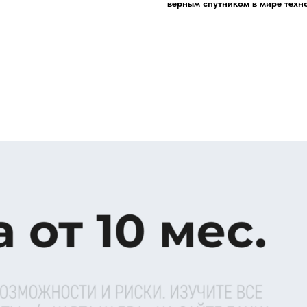
верным спутником в мире техн