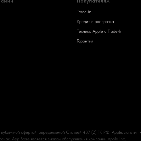
пании
Покупателям
Trade-in
Кредит и рассрочка
Техника Apple c Trade-In
Гарантия
 публичной офертой, определяемой Статьей 437 (2) ГК РФ. Apple, логотип
анах. App Store является знаком обслуживания компании Apple Inc.