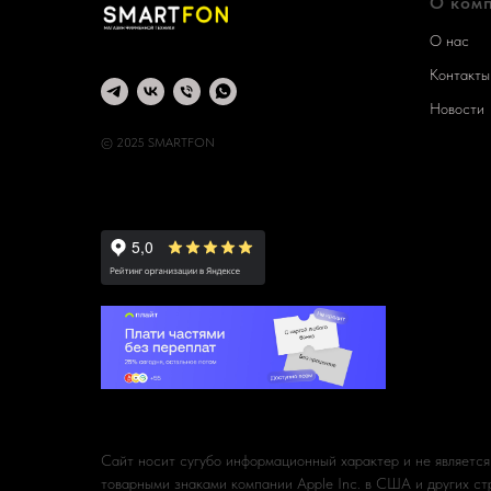
О ком
О нас
Контакты
Новости
© 2025 SMARTFON
Сайт носит сугубо информационный характер и не является
товарными знаками компании Apple Inc. в США и других стр