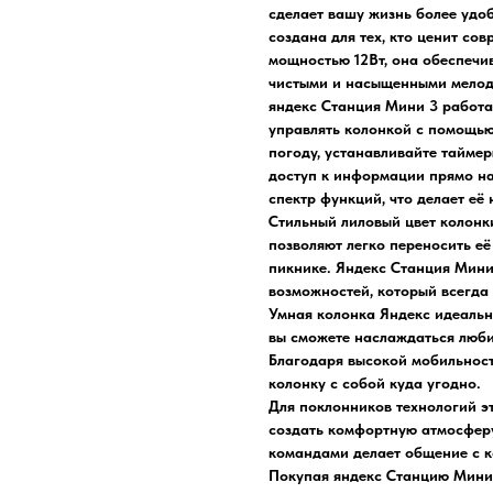
сделает вашу жизнь более удо
создана для тех, кто ценит сов
мощностью 12Вт, она обеспечив
чистыми и насыщенными мелод
яндекс Станция Мини 3 работа
управлять колонкой с помощью
погоду, устанавливайте таймер
доступ к информации прямо на
спектр функций, что делает е
Стильный лиловый цвет колонк
позволяют легко переносить её
пикнике. Яндекс Станция Мини 
возможностей, который всегда 
Умная колонка Яндекс идеальн
вы сможете наслаждаться люби
Благодаря высокой мобильност
колонку с собой куда угодно.
Для поклонников технологий э
создать комфортную атмосфер
командами делает общение с к
Покупая яндекс Станцию Мини 