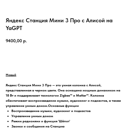
Яндекс Станция Мини 3 Про с Алисой на
YaGPT
9400,00
р.
Добавить в корзину
Новый
Яндекс Станция Мини 3 Про — это умная колонка с Алисой,
представленная в черном цвете. Она оснащена мощным динамиком на
18 Вт и поддерживает технологии Zigbee™ и Matter™. Колонка
обеспечивает воспроизведение музыки, аудиокниг и подкастов, а также
управление умным домом.Основные функции
Воспроизведение музыки, аудиокниг и подкастов
Управление умным домом
Режим радионяни и функция 'Шёпот'
Звонки и сообщения на Станцию