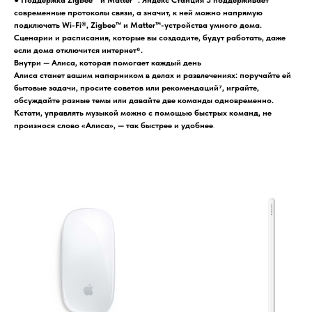
● Поддержка Zigbee™ и Matter™: Яндекс Станция 3 поддерживает
современные протоколы связи, а значит, к ней можно напрямую
подключать Wi-Fi®, Zigbee™ и Matter™-устройства умного дома.
Сценарии и расписания, которые вы создадите, будут работать, даже
если дома отключится интернет⁶.
Внутри — Алиса, которая помогает каждый день
Алиса станет вашим напарником в делах и развлечениях: поручайте ей
бытовые задачи, просите советов или рекомендаций⁷, играйте,
обсуждайте разные темы или давайте две команды одновременно.
Кстати, управлять музыкой можно с помощью быстрых команд, не
произнося слово «Алиса», — так быстрее и удобнее
.