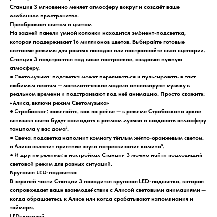
Станция 3 мгновенно меняет атмосферу вокруг и создаёт ваше
особенное пространство.
Преображает светом и цветом
На задней панели умной колонки находится эмбиент-подсветка,
которая поддерживает 16 миллионов цветов. Выбирайте готовые
световые режимы для разных поводов или настраивайте свои сценарии.
Станция 3 подстроится под ваше настроение, создавая нужную
атмосферу.
● Светомузыка: подсветка может переливаться и пульсировать в такт
любимым песням — математические модели анализируют музыку в
реальном времени и подстраивают под неё анимацию. Просто скажите:
«Алиса, включи режим Светомузыка»
● Стробоскоп: зажигайте, как на рейве — в режиме Стробоскопа яркие
вспышки света будут совпадать с ритмом музыки и создавать атмосферу
танцпола у вас дома².
● Свеча: подсветка наполнит комнату тёплым жёлто‑оранжевым светом,
и Алиса включит приятные звуки потрескивания камина³.
● И другие режимы: в настройках Станции 3 можно найти подходящий
световой режим для разных ситуаций.
Круговая LED-подсветка
В верхней части Станции 3 находится круговая LED-подсветка, которая
сопровождает ваше взаимодействие с Алисой световыми анимациями —
когда обращаетесь к Алисе или когда срабатывают напоминания и
таймеры.
LED-дисплей