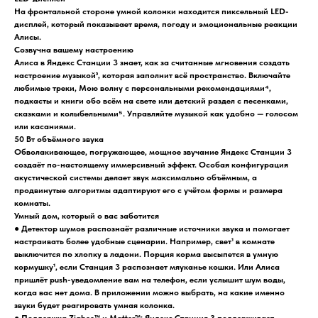
На фронтальной стороне умной колонки находится пиксельный LED-
дисплей, который показывает время, погоду и эмоциональные реакции
Алисы.
Созвучна вашему настроению
Алиса в Яндекс Станции 3 знает, как за считанные мгновения создать
настроение музыкой³, которая заполнит всё пространство. Включайте
любимые треки, Мою волну с персональными рекомендациями⁴,
подкасты и книги обо всём на свете или детский раздел с песенками,
сказками и колыбельными⁵. Управляйте музыкой как удобно — голосом
или касаниями.
50 Вт объёмного звука
Обволакивающее, погружающее, мощное звучание Яндекс Станции 3
создаёт по-настоящему иммерсивный эффект. Особая конфигурация
акустической системы делает звук максимально объёмным, а
продвинутые алгоритмы адаптируют его с учётом формы и размера
комнаты.
Умный дом, который о вас заботится
● Детектор шумов распознаёт различные источники звука и помогает
настраивать более удобные сценарии. Например, свет¹ в комнате
выключится по хлопку в ладони. Порция корма высыпется в умную
кормушку¹, если Станция 3 распознает мяуканье кошки. Или Алиса
пришлёт push-уведомление вам на телефон, если услышит шум воды,
когда вас нет дома. В приложении можно выбрать, на какие именно
звуки будет реагировать умная колонка.