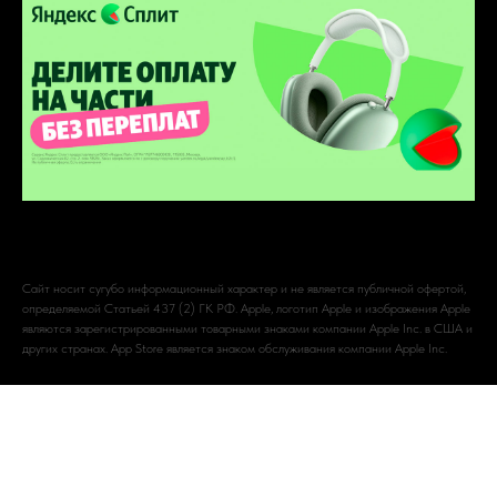
Сайт носит сугубо информационный характер и не является публичной офертой,
определяемой Статьей 437 (2) ГК РФ. Apple, логотип Apple и изображения Apple
являются зарегистрированными товарными знаками компании Apple Inc. в США и
других странах. App Store является знаком обслуживания компании Apple Inc.