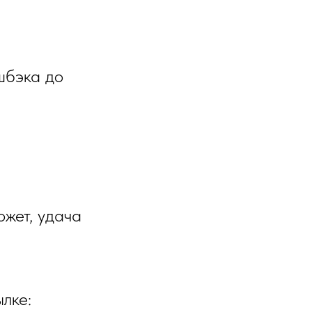
шбэка до
жет, удача
лке: