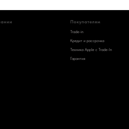
пании
Покупателям
Trade-in
Кредит и рассрочка
Техника Apple c Trade-In
Гарантия