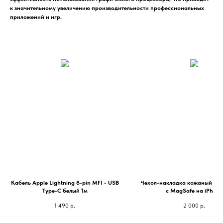
к значительному увеличению производительности профессиональных
приложений и игр.
Кабель Apple Lightning 8-pin MFI - USB
Чехол-накладка кожаный Lea
Type-C белый 1м
с MagSafe на iPhone
1 490
р.
2 000
р.