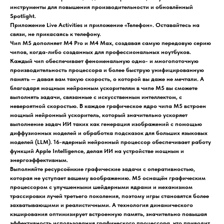
инструменты для повышения производительности и обновлённый
Spotlight.
Приложение Live Activities и приложение «Телефон». Оставайтесь на
связи, не прикасаясь к телефону.
Чип M5 дополняет M4 Pro и M4 Max, создавая самую передовую серию
чипов, когда-либо созданных для профессиональных ноутбуков.
Каждый чип обеспечивает феноменальную одно- и многопоточную
производительность процессора и более быструю унифицированную
память — давая вам такую скорость, о которой вы даже не мечтали. А
благодаря мощным нейронным ускорителям в чипе M5 вы сможете
выполнять задачи, связанные с искусственным интеллектом, с
невероятной скоростью. В каждое графическое ядро чипа M5 встроен
мощный нейронный ускоритель, который значительно ускоряет
выполнение задач ИИ таких как генерация изображений с помощью
диффузионных моделей и обработка подсказок для больших языковых
моделей (LLM). 16-ядерный нейронный процессор обеспечивает работу
функций Apple Intelligence, делая ИИ на устройстве мощным и
энергоэффективным.
Выполняйте ресурсоёмкие графические задачи с оперативностью,
которая не уступает вашему воображению. M5 оснащён графическим
процессором с улучшенными шейдерными ядрами и механизмом
трассировки лучей третьего поколения, поэтому игры становятся более
захватывающими и реалистичными. А технология динамического
кэширования оптимизирует встроенную память, значительно повышая
эффективность использования графического процессора, что приводит