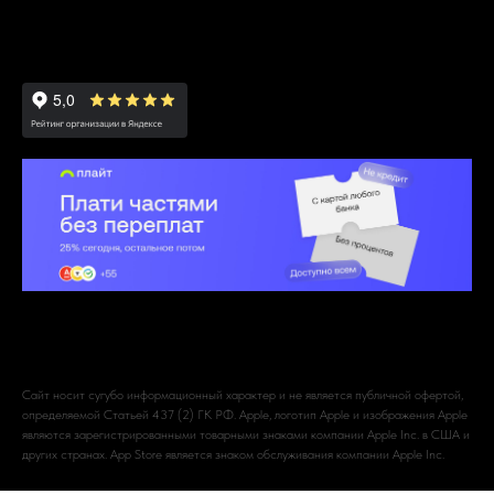
Сайт носит сугубо информационный характер и не является публичной офертой,
определяемой Статьей 437 (2) ГК РФ. Apple, логотип Apple и изображения Apple
являются зарегистрированными товарными знаками компании Apple Inc. в США и
других странах. App Store является знаком обслуживания компании Apple Inc.