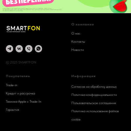
О компании
О нас
Контакты
Новости
© 2025 SMARTFON
Покупателям
Информация
Trade-in
Согласие на обработку данных
Кредит и рассрочка
Политика конфиденциальности
Техника Apple c Trade-In
Пользовательское соглашение
Гарантия
Политика использования файлов
cookie